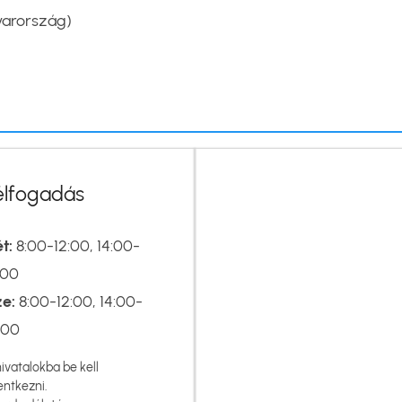
yarország)
élfogadás
t:
8:00-12:00, 14:00-
:00
ze:
8:00-12:00, 14:00-
:00
hivatalokba be kell
entkezni.