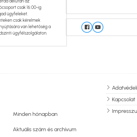
erda délután az
ócsoport csak 16:00-ig
gad ügyfeleket.
nteken csak kérelmek
nyújtására van lehetőség a
dszinti ügyfélszolgálaton.
Adatvédel
Lábléc
Kapcsolat
Impressz
Minden hónapban
Aktuális szám és archívum