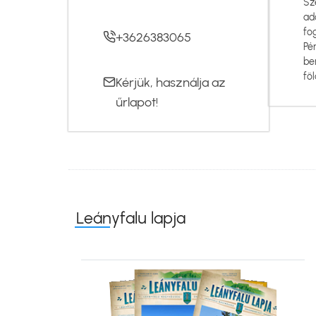
Sz
ad
fo
+3626383065
Pé
be
föl
Kérjük, használja az
űrlapot
!
Leányfalu lapja
Kép