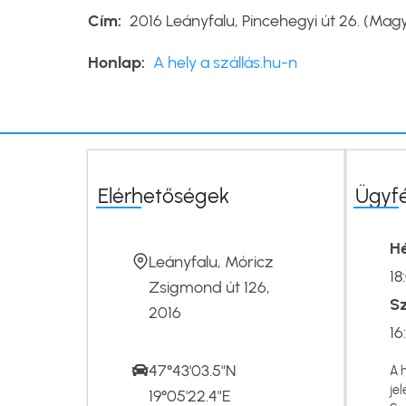
Cím
2016 Leányfalu, Pincehegyi út 26. (Mag
Honlap
A hely a szállás.hu-n
Elérhetőségek
Ügyf
Hé
Leányfalu, Móricz
18
Zsigmond út 126,
S
2016
16
47°43'03.5"N
A 
jel
19°05'22.4"E