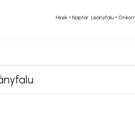
Hírek
Naptár
Leányfalu
Önkor
Fő
navigáció
ányfalu