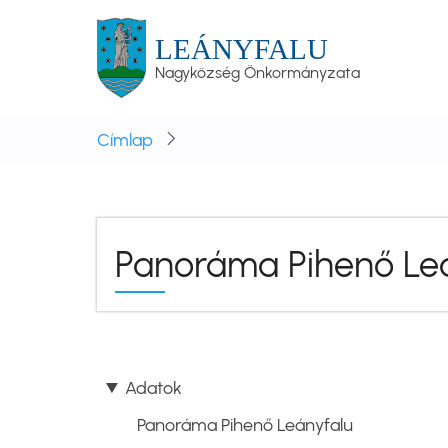
Ugrás
a
LEÁNYFALU
tartalomra
Nagyközség Önkormányzata
Címlap
Panoráma Pihenő Le
Adatok
Panoráma Pihenő Leányfalu