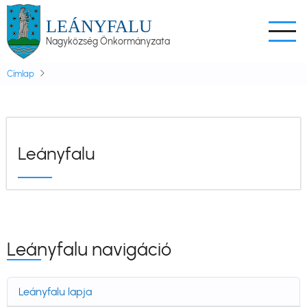
Ugrás
LEÁNYFALU
a
Nagyközség Önkormányzata
tartalomra
Címlap
Leányfalu
Leányfalu navigáció
Leányfalu lapja