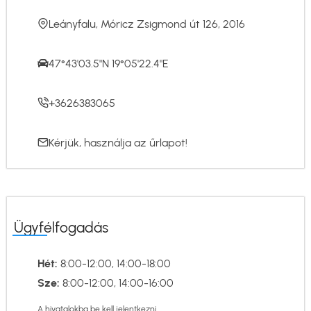
Leányfalu, Móricz Zsigmond út 126, 2016
47°43'03.5"N 19°05'22.4"E
+3626383065
Kérjük, használja az
űrlapot
!
Ügyfélfogadás
Hét:
8:00-12:00, 14:00-18:00
Sze:
8:00-12:00, 14:00-16:00
A hivatalokba be kell jelentkezni.