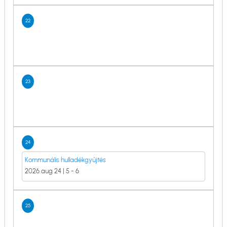
22
23
24
Kommunális hulladékgyűjtés
2026 aug 24 | 5
-
6
25