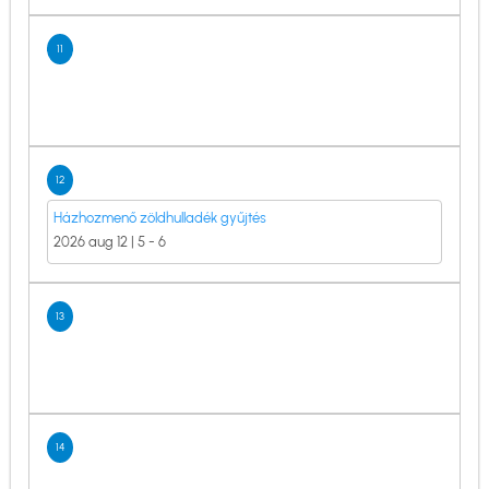
11
12
Házhozmenő zöldhulladék gyűjtés
2026 aug 12 | 5
-
6
13
14