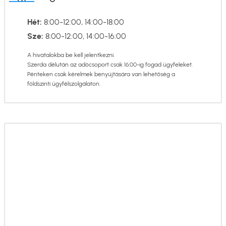
Hét:
8:00-12:00, 14:00-18:00
Sze:
8:00-12:00, 14:00-16:00
A hivatalokba be kell jelentkezni.
Szerda délután az adócsoport csak 16:00-ig fogad ügyfeleket.
Pénteken csak kérelmek benyújtására van lehetőség a
földszinti ügyfélszolgálaton.