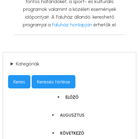
fontos határidőket, a sport- és kulturális
programok valamint a közéleti események
időpontjait. A Faluház állandó, kereshető
programjai a
Faluház honlapján
érhetők el.
Kategóriák
ELŐZŐ
AUGUSZTUS
KÖVETKEZŐ