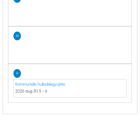
30
31
Kommunális hulladékgyűjtés
2026 aug 31 | 5
-
6