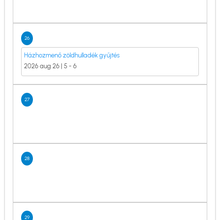
26
Házhozmenő zöldhulladék gyűjtés
2026 aug 26 | 5
-
6
27
28
29