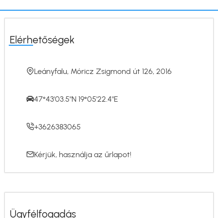
Elérhetőségek
Leányfalu, Móricz Zsigmond út 126, 2016
47°43'03.5"N 19°05'22.4"E
+3626383065
Kérjük, használja az
űrlapot
!
Ügyfélfogadás