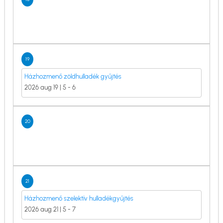
19
Házhozmenő zöldhulladék gyűjtés
2026 aug 19 | 5
-
6
20
21
Házhozmenő szelektív hulladékgyűjtés
2026 aug 21 | 5
-
7