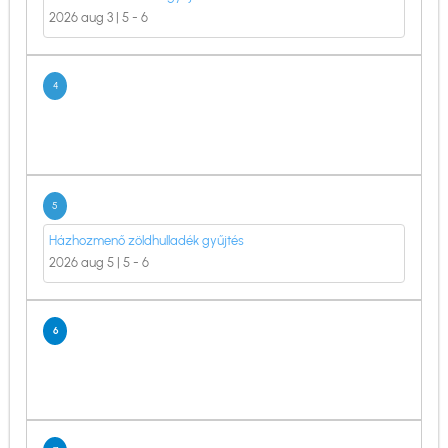
2026 aug 3 | 5
-
6
4
5
Házhozmenő zöldhulladék gyűjtés
2026 aug 5 | 5
-
6
6