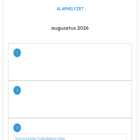
ALAPHELYZET
augusztus 2026
1
2
3
Kommunális hulladékgyűjtés