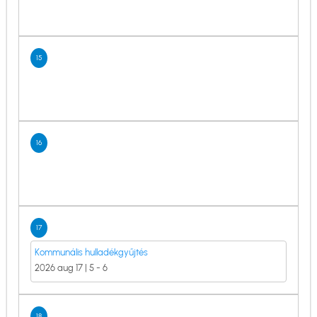
15
16
17
Kommunális hulladékgyűjtés
2026 aug 17 | 5
-
6
18