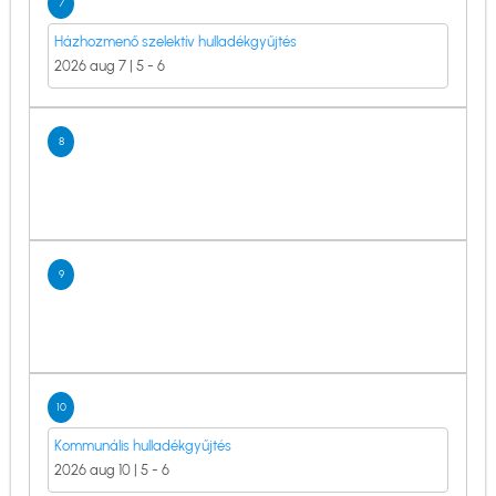
7
Házhozmenő szelektív hulladékgyűjtés
2026 aug 7 | 5
-
6
8
9
10
Kommunális hulladékgyűjtés
2026 aug 10 | 5
-
6