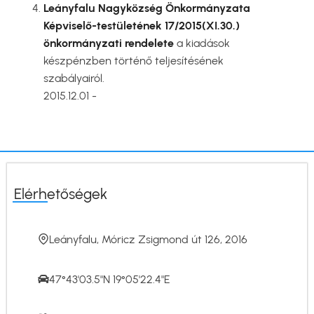
Leányfalu Nagyközség Önkormányzata
Képviselő-testületének 17/2015(XI.30.)
önkormányzati rendelete
a kiadások
készpénzben történő teljesítésének
szabályairól.
2015.12.01 -
Elérhetőségek
Leányfalu, Móricz Zsigmond út 126, 2016
47°43'03.5"N 19°05'22.4"E