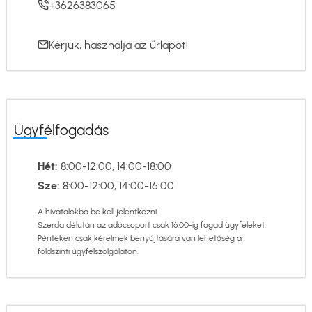
+3626383065
Kérjük, használja az
űrlapot
!
Ügyfélfogadás
Hét:
8:00-12:00, 14:00-18:00
Sze:
8:00-12:00, 14:00-16:00
A hivatalokba be kell jelentkezni.
Szerda délután az adócsoport csak 16:00-ig fogad ügyfeleket.
Pénteken csak kérelmek benyújtására van lehetőség a
földszinti ügyfélszolgálaton.