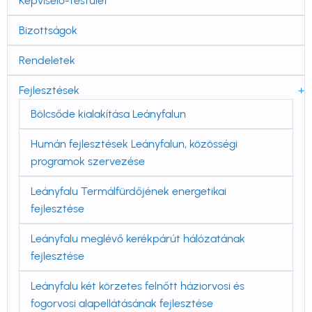
navigáció
Képviselő-testület
Bizottságok
Rendeletek
Fejlesztések
Bölcsőde kialakítása Leányfalun
Humán fejlesztések Leányfalun, közösségi
programok szervezése
Leányfalu Termálfürdőjének energetikai
fejlesztése
Leányfalu meglévő kerékpárút hálózatának
fejlesztése
Leányfalu két körzetes felnőtt háziorvosi és
fogorvosi alapellátásának fejlesztése