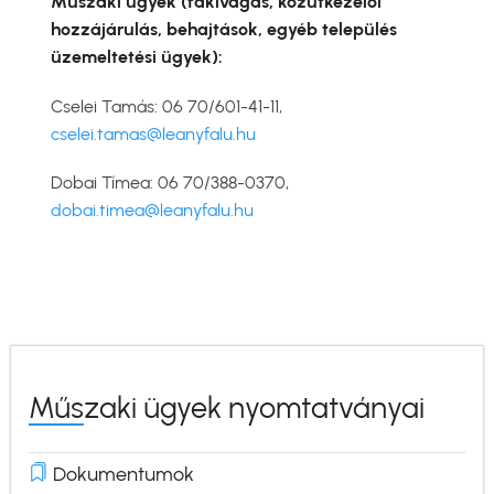
Műszaki ügyek (fakivágás, közútkezelői
hozzájárulás, behajtások, egyéb település
üzemeltetési ügyek):
Cselei Tamás: 06 70/601-41-11,
cselei.tamas@leanyfalu.hu
Dobai Tímea: 06 70/388-0370,
dobai.timea@leanyfalu.hu
Műszaki ügyek nyomtatványai
Dokumentumok