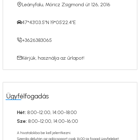
Leányfalu, Móricz Zsigmond út 126, 2016
47°43'03.5"N 19°05'22.4"E
+3626383065
Kérjük, használja az
űrlapot
!
Ügyfélfogadás
Hét:
8:00-12:00, 14:00-18:00
Sze:
8:00-12:00, 14:00-16:00
A hivatalokba be kell jelentkezni.
Szerda délután az adócsoport csak 16:00-ig fogad ügyfeleket.