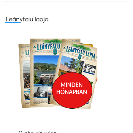
Leányfalu lapja
Kép
Minden hónapban