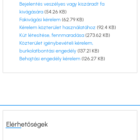
Dokumentum
Bejelentés veszélyes vagy kiszáradt fa
kivágására
(54.26 KB)
Dokumentum
Fakivágási kérelem
(62.79 KB)
Dokumentum
Kérelem közterület használatához
(92.4 KB)
Dokumentum
Kút létesítése, fennmaradása
(273.62 KB)
Dokumentum
Közterület igénybevételi kérelem,
burkolatbontási engedély
(137.21 KB)
Dokumentum
Behajtási engedély kérelem
(126.27 KB)
Elérhetőségek