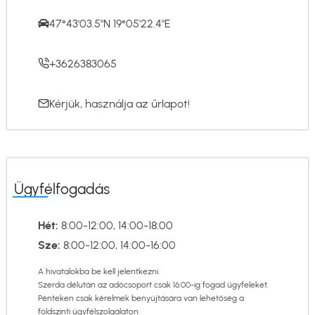
47°43'03.5"N 19°05'22.4"E
+3626383065
Kérjük, használja az
űrlapot
!
Ügyfélfogadás
Hét:
8:00-12:00, 14:00-18:00
Sze:
8:00-12:00, 14:00-16:00
A hivatalokba be kell jelentkezni.
Szerda délután az adócsoport csak 16:00-ig fogad ügyfeleket.
Pénteken csak kérelmek benyújtására van lehetőség a
földszinti ügyfélszolgálaton.