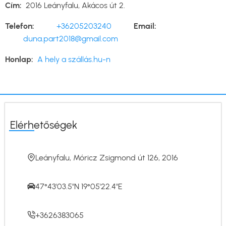
Cím
2016 Leányfalu, Akácos út 2.
Telefon
+36205203240
Email
duna.part2018@gmail.com
Honlap
A hely a szállás.hu-n
Elérhetőségek
Leányfalu, Móricz Zsigmond út 126, 2016
47°43'03.5"N 19°05'22.4"E
+3626383065