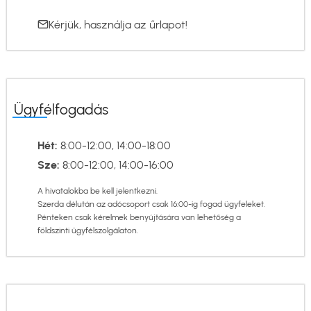
Kérjük, használja az
űrlapot
!
Ügyfélfogadás
Hét:
8:00-12:00, 14:00-18:00
Sze:
8:00-12:00, 14:00-16:00
A hivatalokba be kell jelentkezni.
Szerda délután az adócsoport csak 16:00-ig fogad ügyfeleket.
Pénteken csak kérelmek benyújtására van lehetőség a
földszinti ügyfélszolgálaton.