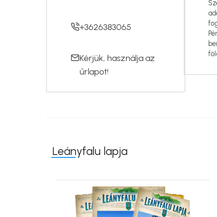
Sz
ad
fo
+3626383065
Pé
be
föl
Kérjük, használja az
űrlapot
!
Leányfalu lapja
Kép