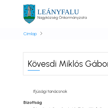
Ugrás
a
LEÁNYFALU
tartalomra
Nagyközség Önkormányzata
Címlap
Kövesdi Miklós Gábo
Ifjúsági tanácsnok
Bizottság