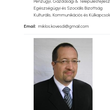
Pénzügyi, Gazdasági & Településfejlesz
Egészségügyi és Szociális Bizottság
Kulturális, Kommunikációs és Külkapcsola
Email
miklos.kovesdi@gmail.com
Kép