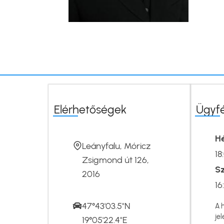
Elérhetőségek
Ügyf
Hé
Leányfalu, Móricz
18
Zsigmond út 126,
S
2016
16
47°43'03.5"N
A 
jel
19°05'22.4"E