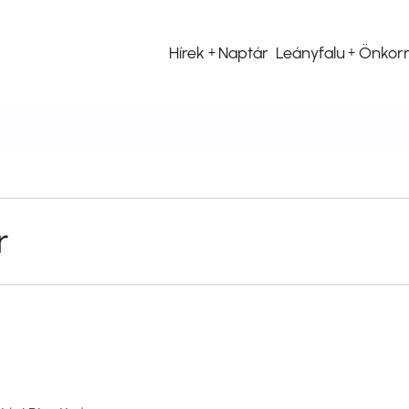
Hírek
Naptár
Leányfalu
Önkor
Fő
navigáció
r