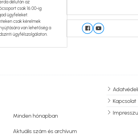
erda délután az
ócsoport csak 16:00-ig
gad ügyfeleket.
nteken csak kérelmek
nyújtására van lehetőség a
dszinti ügyfélszolgálaton.
Adatvédel
Lábléc
Kapcsolat
Impressz
Minden hónapban
Aktuális szám és archívum