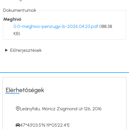
Dokumentumok
Meghívó
0.0-meghivo-penzugyi-b-2026.04.23.pdf
(188.38
KB)
Előterjesztések
Elérhetőségek
Leányfalu, Móricz Zsigmond út 126, 2016
47°43'03.5"N 19°05'22.4"E