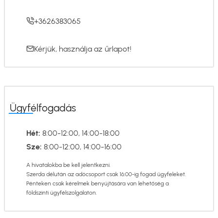
+3626383065
Kérjük, használja az
űrlapot
!
Ügyfélfogadás
Hét:
8:00-12:00, 14:00-18:00
Sze:
8:00-12:00, 14:00-16:00
A hivatalokba be kell jelentkezni.
Szerda délután az adócsoport csak 16:00-ig fogad ügyfeleket.
Pénteken csak kérelmek benyújtására van lehetőség a
földszinti ügyfélszolgálaton.