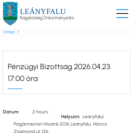
Ugrás
LEÁNYFALU
a
Nagyközség Önkormányzata
tartalomra
Címlap
Pénzügyi Bizottság 2026.04.23.
17:00 óra
Dátum
2 hours
Helyszín
Leányfalui
Polgármesteri Hivatal-2016 Leányfalu, Móricz
Zsigmond út 126.