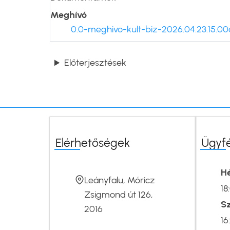
Meghívó
0.0-meghivo-kult-biz-2026.04.23.15.00
Előterjesztések
Elérhetőségek
Ügyf
Hé
Leányfalu, Móricz
18
Zsigmond út 126,
S
2016
16