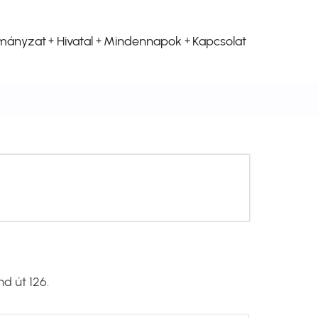
mányzat
Hivatal
Mindennapok
Kapcsolat
d út 126.