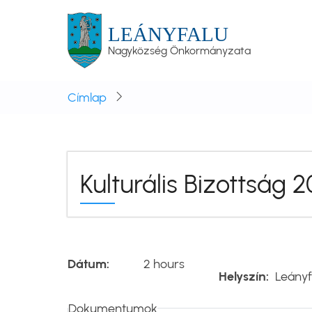
Ugrás
a
LEÁNYFALU
tartalomra
Nagyközség Önkormányzata
Címlap
Kulturális Bizottság 2
Dátum
2 hours
Helyszín
Leányf
Dokumentumok