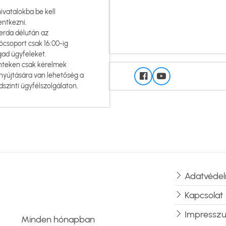
hivatalokba be kell
entkezni.
erda délután az
ócsoport csak 16:00-ig
gad ügyfeleket.
nteken csak kérelmek
nyújtására van lehetőség a
dszinti ügyfélszolgálaton.
Adatvédel
Lábléc
Kapcsolat
Impressz
Minden hónapban