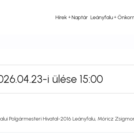
Hírek
Naptár
Leányfalu
Önkor
Fő
navigáció
026.04.23-i ülése 15:00
alui Polgármesteri Hivatal-2016 Leányfalu, Móricz Zsigmon