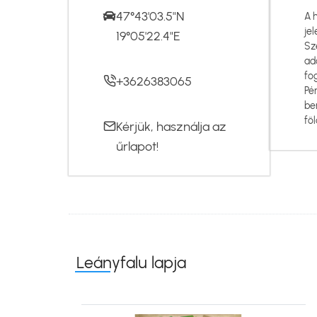
47°43'03.5"N
A 
jel
19°05'22.4"E
Sz
ad
fo
+3626383065
Pé
be
föl
Kérjük, használja az
űrlapot
!
Leányfalu lapja