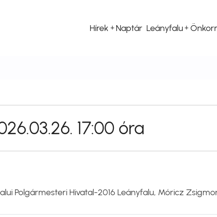
Hírek
Naptár
Leányfalu
Önkor
Fő
navigáció
26.03.26. 17:00 óra
alui Polgármesteri Hivatal-2016 Leányfalu, Móricz Zsigmon