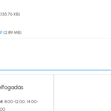
(135.76 KB)
df
(2.89 MB)
élfogadás
t:
8:00-12:00, 14:00-
:00