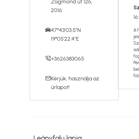
Zsigmond út 126,
S
2016
16
47°43'03.5"N
A 
jel
19°05'22.4"E
Sz
ad
fo
+3626383065
Pé
be
föl
Kérjük, használja az
űrlapot
!
Leányfalu lapja