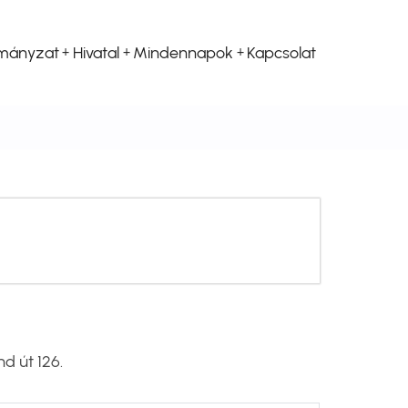
mányzat
Hivatal
Mindennapok
Kapcsolat
d út 126.