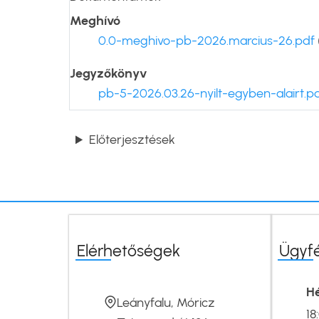
Meghívó
0.0-meghivo-pb-2026.marcius-26.pdf
Jegyzőkönyv
pb-5-2026.03.26-nyilt-egyben-alairt.p
Előterjesztések
Elérhetőségek
Ügyf
Hé
Leányfalu, Móricz
18