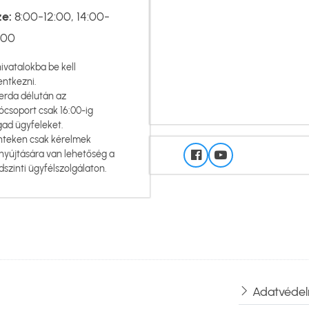
ze:
8:00-12:00, 14:00-
:00
hivatalokba be kell
entkezni.
erda délután az
ócsoport csak 16:00-ig
gad ügyfeleket.
nteken csak kérelmek
nyújtására van lehetőség a
dszinti ügyfélszolgálaton.
Adatvédel
Lábléc