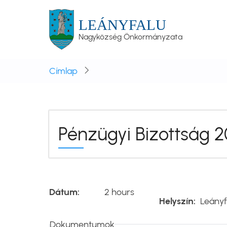
Ugrás
a
LEÁNYFALU
tartalomra
Nagyközség Önkormányzata
Címlap
Pénzügyi Bizottság 20
Dátum
2 hours
Helyszín
Leányf
Dokumentumok