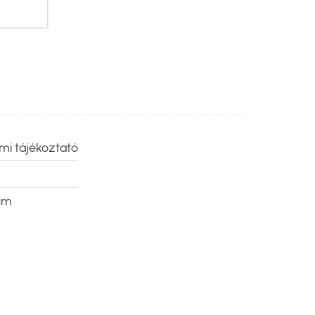
mi tájékoztató
um