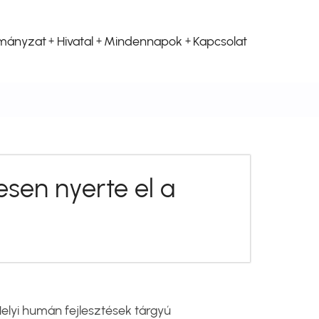
mányzat
Hivatal
Mindennapok
Kapcsolat
esen nyerte el a
Helyi humán fejlesztések tárgyú