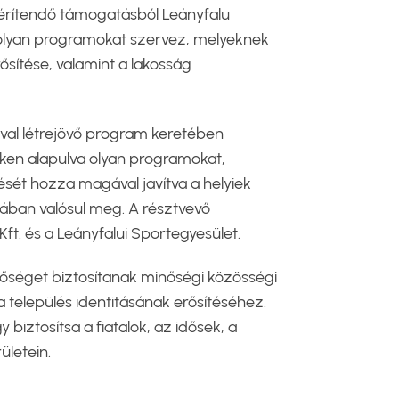
térítendő támogatásból Leányfalu
 olyan programokat szervez, melyeknek
rősítése, valamint a lakosság
val létrejövő program keretében
ken alapulva olyan programokat,
tését hozza magával javítva a helyiek
ában valósul meg. A résztvevő
ft. és a Leányfalui Sportegyesület.
etőséget biztosítanak minőségi közösségi
 település identitásának erősítéséhez.
iztosítsa a fiatalok, az idősek, a
ületein.