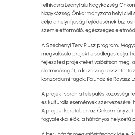
felhívásra Leányfalu Nagyközség Önkorm
Nagyközség Önkormányzata helyi civil 
célja a helyi ifjúság fejlődésének biztos
szemléletformáló, egészséges életmód
A Széchenyi Terv Plusz program, Magya
megvalósuló projekt elsődleges célja,
fejlesztési projekteket valósítson meg,
életminőségét, a közösségi összetarto
konzorciumi tagok: Faluház és Ravasz Lá
A projekt során a település közösségi t
és kulturális események szervezésére, 
A projekt keretében az Önkormányzat tö
fogyatékkal élők, a hátrányos helyzetű 
A beruházás megvalósításának ideje: 2024 