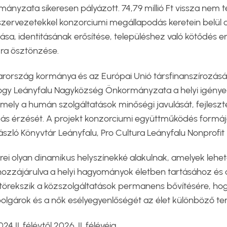
ányzata sikeresen pályázott. 74,79 millió Ft vissza nem 
szervezetekkel konzorciumi megállapodás keretein belül
ítása, identitásának erősítése, településhez való kötődés e
ra ösztönzése.
rország kormánya és az Európai Unió társfinanszírozásá
 hogy Leányfalu Nagyközség Önkormányzata a helyi igénye
 amely a humán szolgáltatások minőségi javulását, fejlesz
zás érzését. A projekt konzorciumi együttműködés formáj
szló Könyvtár Leányfalu, Pro Cultura Leányfalu Nonprofit K
erei olyan dinamikus helyszínekké alakulnak, amelyek leh
hozzájárulva a helyi hagyományok életben tartásához és a
rekszik a közszolgáltatások permanens bővítésére, hogy b
polgárok és a nők esélyegyenlőségét az élet különböző ter
II. félévtől 2026. II. félévéig.