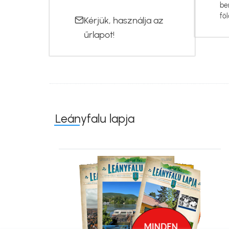
be
föl
Kérjük, használja az
űrlapot
!
Leányfalu lapja
Kép