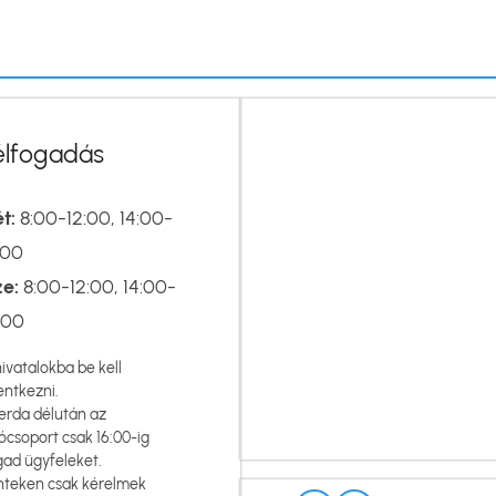
élfogadás
t:
8:00-12:00, 14:00-
:00
ze:
8:00-12:00, 14:00-
:00
hivatalokba be kell
entkezni.
erda délután az
ócsoport csak 16:00-ig
gad ügyfeleket.
nteken csak kérelmek