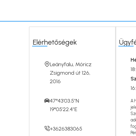
Elérhetőségek
Ügyf
Hé
Leányfalu, Móricz
18
Zsigmond út 126,
S
2016
16
47°43'03.5"N
A 
jel
19°05'22.4"E
Sz
ad
fo
+3626383065
Pé