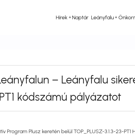
Hírek
Naptár
Leányfalu
Önkor
Fő
navigáció
eányfalun – Leányfalu siker
PT1 kódszámú pályázatot
atív Program Plusz keretén belül TOP_PLUSZ-3.1.3-23-PT1 