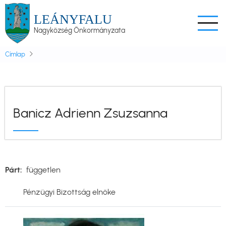
Ugrás
LEÁNYFALU
a
Nagyközség Önkormányzata
tartalomra
Címlap
Banicz Adrienn Zsuzsanna
Párt
független
Pénzügyi Bizottság elnöke
Kép