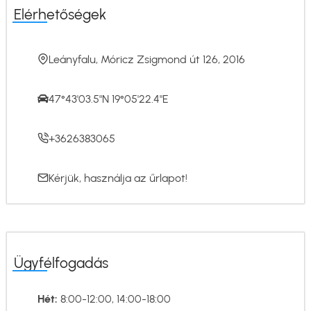
Elérhetőségek
Leányfalu, Móricz Zsigmond út 126, 2016
47°43'03.5"N 19°05'22.4"E
+3626383065
Kérjük, használja az
űrlapot
!
Ügyfélfogadás
Hét:
8:00-12:00, 14:00-18:00