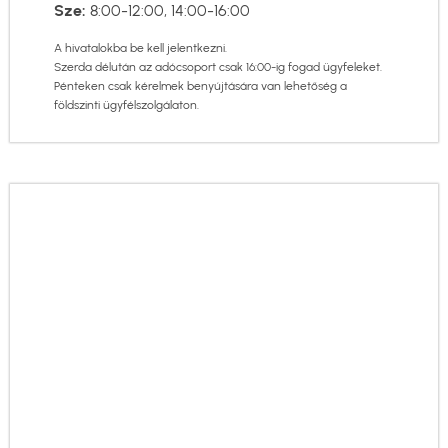
Sze:
8:00-12:00, 14:00-16:00
A hivatalokba be kell jelentkezni.
Szerda délután az adócsoport csak 16:00-ig fogad ügyfeleket.
Pénteken csak kérelmek benyújtására van lehetőség a
földszinti ügyfélszolgálaton.