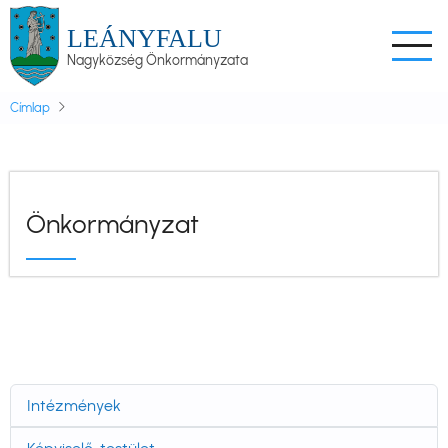
Ugrás
LEÁNYFALU
a
Nagyközség Önkormányzata
tartalomra
Címlap
Önkormányzat
Intézmények
Önkormányzat