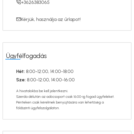
+3626383065
Kérjük, használja az
űrlapot
!
Ügyfélfogadás
Hét:
8:00-12:00, 14:00-18:00
Sze:
8:00-12:00, 14:00-16:00
A hivatalokba be kell jelentkezni.
Szerda délután az adócsoport csak 16:00-ig fogad ügyfeleket.
Pénteken csak kérelmek benyújtására van lehetőség a
földszinti ügyfélszolgálaton.