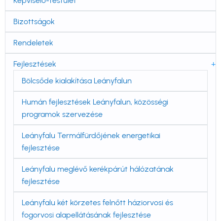
navigáció
Képviselő-testület
Bizottságok
Rendeletek
Fejlesztések
Bölcsőde kialakítása Leányfalun
Humán fejlesztések Leányfalun, közösségi
programok szervezése
Leányfalu Termálfürdőjének energetikai
fejlesztése
Leányfalu meglévő kerékpárút hálózatának
fejlesztése
Leányfalu két körzetes felnőtt háziorvosi és
fogorvosi alapellátásának fejlesztése