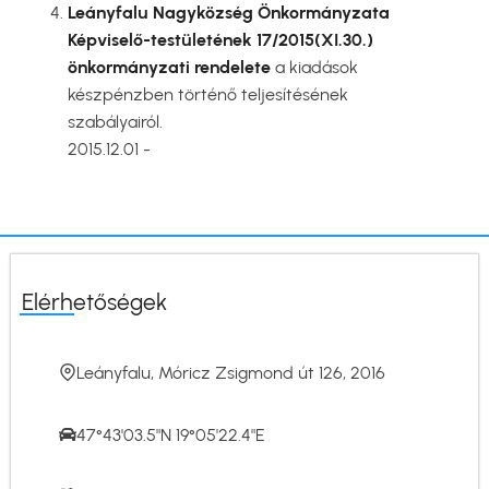
Leányfalu Nagyközség Önkormányzata
Képviselő-testületének 17/2015(XI.30.)
önkormányzati rendelete
a kiadások
készpénzben történő teljesítésének
szabályairól.
2015.12.01 -
Elérhetőségek
Leányfalu, Móricz Zsigmond út 126, 2016
47°43'03.5"N 19°05'22.4"E