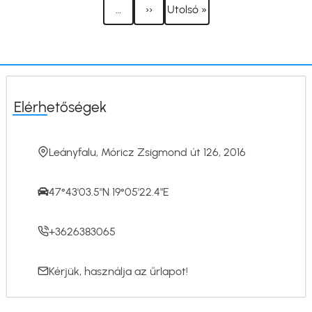
Következő
Utolsó
…
››
Utolsó »
oldal
oldal
Elérhetőségek
Leányfalu, Móricz Zsigmond út 126, 2016
47°43'03.5"N 19°05'22.4"E
+3626383065
Kérjük, használja az
űrlapot
!