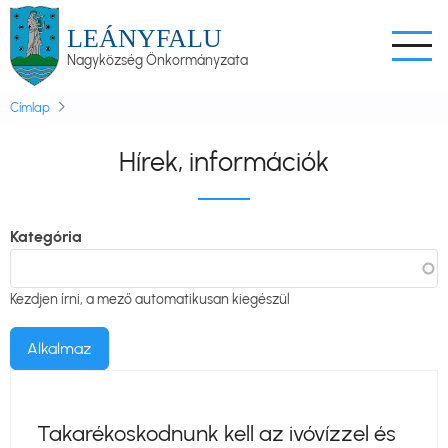
Ugrás
LEÁNYFALU
a
Nagyközség Önkormányzata
tartalomra
Címlap
Hírek, információk
Kategória
Kezdjen írni, a mező automatikusan kiegészül
Takarékoskodnunk kell az ivóvízzel és