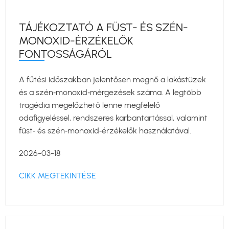
TÁJÉKOZTATÓ A FÜST- ÉS SZÉN-
MONOXID-ÉRZÉKELŐK
FONTOSSÁGÁRÓL
A fűtési időszakban jelentősen megnő a lakástüzek
és a szén‑monoxid‑mérgezések száma. A legtöbb
tragédia megelőzhető lenne megfelelő
odafigyeléssel, rendszeres karbantartással, valamint
füst‑ és szén‑monoxid‑érzékelők használatával.
2026-03-18
CIKK MEGTEKINTÉSE