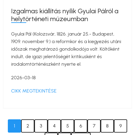
Izgalmas kiállítás nyílik Gyulai Pálról a
helytörténeti múzeumban
Gyulai Pál (Kolozsvár, 1826. január 25.- Budapest,
1909. november 9.) a reformkor és a kiegyezés utáni
időszak meghatározó gondolkodója volt. Költőként
indult, de igazi jelentőségét kritikusként és
irodalomtörténészként nyerte el.
2026-03-18
CIKK MEGTEKINTÉSE
Oldalszámozás
Jelenlegi
Oldal
Oldal
Oldal
Oldal
Oldal
Oldal
Oldal
Oldal
1
2
3
4
5
6
7
8
9
oldal