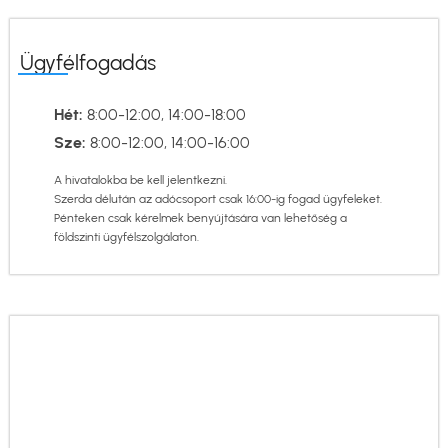
Ügyfélfogadás
Hét:
8:00-12:00, 14:00-18:00
Sze:
8:00-12:00, 14:00-16:00
A hivatalokba be kell jelentkezni.
Szerda délután az adócsoport csak 16:00-ig fogad ügyfeleket.
Pénteken csak kérelmek benyújtására van lehetőség a
földszinti ügyfélszolgálaton.