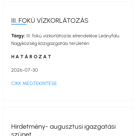
III. FOKÚ VÍZKORLÁTOZÁS
Tárgy:
III. fokú vízkorlátozás elrendelése Leányfalu
Nagyközség közigazgatási területén
H A T Á R O Z A T
2026-07-30
CIKK MEGTEKINTÉSE
Hirdetmény- augusztusi igazgatási
szünet