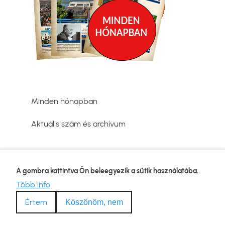
Minden hónapban
Aktuális szám és archívum
Adatvédelmi tájékoztató
A gombra kattintva Ön beleegyezik a sütik használatába.
Lábléc
Kapcsolat
Több info
Impresszum
Értem
Köszönöm, nem