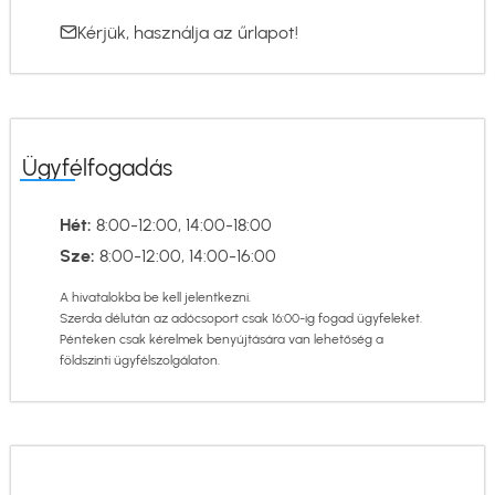
Kérjük, használja az
űrlapot
!
Ügyfélfogadás
Hét:
8:00-12:00, 14:00-18:00
Sze:
8:00-12:00, 14:00-16:00
A hivatalokba be kell jelentkezni.
Szerda délután az adócsoport csak 16:00-ig fogad ügyfeleket.
Pénteken csak kérelmek benyújtására van lehetőség a
földszinti ügyfélszolgálaton.