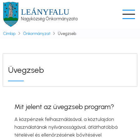
Ugrás
LEÁNYFALU
a
Nagyközség Önkormányzata
tartalomra
Címlap
Önkormányzat
Üvegzseb
Üvegzseb
Mit jelent az üvegzseb program?
A közpénzek felhasználásával, a köztulajdon
használatának nyilvánosságával, átláthatóbbá
tételével és ellenőrzésének bővítésével