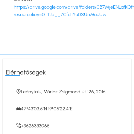
https://drive.google.com/drive/folders/0B7MjeEN
resourcekey=0-TJb__7CfcIIYu0SUnMauUw
Elérhetőségek
Leányfalu, Móricz Zsigmond út 126, 2016
47°43'03.5"N 19°05'22.4"E
+3626383065