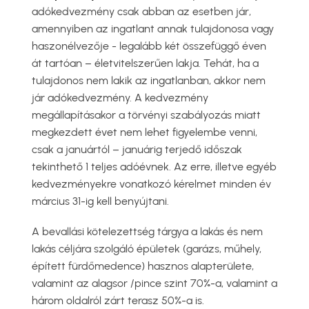
adókedvezmény csak abban az esetben jár,
amennyiben az ingatlant annak tulajdonosa vagy
haszonélvezője - legalább két összefüggő éven
át tartóan – életvitelszerűen lakja. Tehát, ha a
tulajdonos nem lakik az ingatlanban, akkor nem
jár adókedvezmény. A kedvezmény
megállapításakor a törvényi szabályozás miatt
megkezdett évet nem lehet figyelembe venni,
csak a januártól – januárig terjedő időszak
tekinthető 1 teljes adóévnek. Az erre, illetve egyéb
kedvezményekre vonatkozó kérelmet minden év
március 31-ig kell benyújtani.
A bevallási kötelezettség tárgya a lakás és nem
lakás céljára szolgáló épületek (garázs, műhely,
épített fürdőmedence) hasznos alapterülete,
valamint az alagsor /pince szint 70%-a, valamint a
három oldalról zárt terasz 50%-a is.