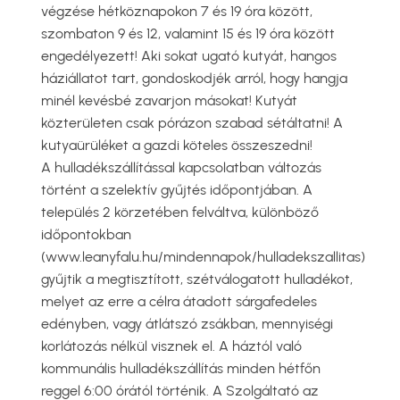
végzése hétköznapokon 7 és 19 óra között,
szombaton 9 és 12, valamint 15 és 19 óra között
engedélyezett! Aki sokat ugató kutyát, hangos
háziállatot tart, gondoskodjék arról, hogy hangja
minél kevésbé zavarjon másokat! Kutyát
közterületen csak pórázon szabad sétáltatni! A
kutyaürüléket a gazdi köteles összeszedni!
A hulladékszállítással kapcsolatban változás
történt a szelektív gyűjtés időpontjában. A
település 2 körzetében felváltva, különböző
időpontokban
(www.leanyfalu.hu/mindennapok/hulladekszallitas)
gyűjtik a megtisztított, szétválogatott hulladékot,
melyet az erre a célra átadott sárgafedeles
edényben, vagy átlátszó zsákban, mennyiségi
korlátozás nélkül visznek el. A háztól való
kommunális hulladékszállítás minden hétfőn
reggel 6:00 órától történik. A Szolgáltató az