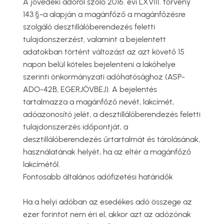
A jövedéki adóról szóló 2016. évi LXVIII. törvény
143.§-a alapján a magánfőző a magánfőzésre
szolgáló desztillálóberendezés feletti
tulajdonszerzést, valamint a bejelentett
adatokban történt változást az azt követő 15
napon belül köteles bejelenteni a lakóhelye
szerinti önkormányzati adóhatósághoz (ASP-
ADO-42B, EGERJÖVBEJ). A bejelentés
tartalmazza a magánfőző nevét, lakcímét,
adóazonosító jelét, a desztillálóberendezés feletti
tulajdonszerzés időpontját, a
desztillálóberendezés űrtartalmát és tárolásának,
használatának helyét, ha az eltér a magánfőző
lakcímétől.
Fontosabb általános adófizetési határidők
Ha a helyi adóban az esedékes adó összege az
ezer forintot nem éri el, akkor azt az adózónak