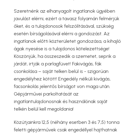
Szeretnénk az elhanyagolt ingatlanok ügyében
javulást elérni, ezért a tavasz folyamán felmérjük
őket, és a tulajdonosok felszólításával, szükség
esetén bírságolásával elérni a gondozást. Az
ingatlanok előtti közterületet gondozása, a kihajló
ágak nyesése is a tulajdonos kötelezettsége!
Köszönjük, ha összeszedik a szemetet, seprik a
járdát, irtják a parlagfüvet! Fakivágás, fák
csonkolása – saját telken belül is - szigorúan
engedélyhez kötött! Engedély nélküli kivágás,
facsonkolás jelentős bírságot von maga után.
Gépjárművei parkoltatását az
ingatlantulajdonosnak és használónak saját
telkén belül kell megoldania!
Közútjainkra 12,5 (néhány esetben 3 és 7,5) tonna
feletti gépjárművek csak engedéllyel hajthatnak