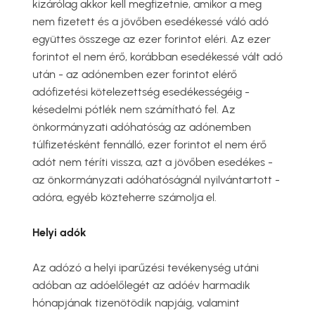
kizárólag akkor kell megfizetnie, amikor a meg
nem fizetett és a jövőben esedékessé váló adó
együttes összege az ezer forintot eléri. Az ezer
forintot el nem érő, korábban esedékessé vált adó
után - az adónemben ezer forintot elérő
adófizetési kötelezettség esedékességéig -
késedelmi pótlék nem számítható fel. Az
önkormányzati adóhatóság az adónemben
túlfizetésként fennálló, ezer forintot el nem érő
adót nem téríti vissza, azt a jövőben esedékes -
az önkormányzati adóhatóságnál nyilvántartott -
adóra, egyéb közteherre számolja el.
Helyi adók
Az adózó a helyi iparűzési tevékenység utáni
adóban az adóelőlegét az adóév harmadik
hónapjának tizenötödik napjáig, valamint