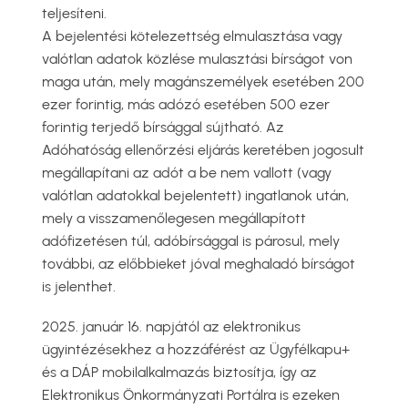
teljesíteni.
A bejelentési kötelezettség elmulasztása vagy
valótlan adatok közlése mulasztási bírságot von
maga után, mely magánszemélyek esetében 200
ezer forintig, más adózó esetében 500 ezer
forintig terjedő bírsággal sújtható. Az
Adóhatóság ellenőrzési eljárás keretében jogosult
megállapítani az adót a be nem vallott (vagy
valótlan adatokkal bejelentett) ingatlanok után,
mely a visszamenőlegesen megállapított
adófizetésen túl, adóbírsággal is párosul, mely
további, az előbbieket jóval meghaladó bírságot
is jelenthet.
2025. január 16. napjától az elektronikus
ügyintézésekhez a hozzáférést az Ügyfélkapu+
és a DÁP mobilalkalmazás biztosítja, így az
Elektronikus Önkormányzati Portálra is ezeken