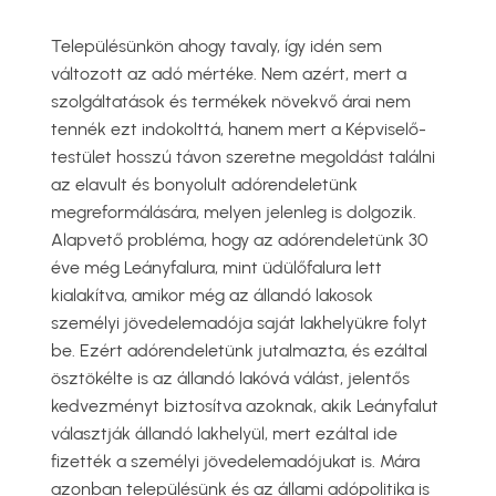
Településünkön ahogy tavaly, így idén sem
változott az adó mértéke. Nem azért, mert a
szolgáltatások és termékek növekvő árai nem
tennék ezt indokolttá, hanem mert a Képviselő-
testület hosszú távon szeretne megoldást találni
az elavult és bonyolult adórendeletünk
megreformálására, melyen jelenleg is dolgozik.
Alapvető probléma, hogy az adórendeletünk 30
éve még Leányfalura, mint üdülőfalura lett
kialakítva, amikor még az állandó lakosok
személyi jövedelemadója saját lakhelyükre folyt
be. Ezért adórendeletünk jutalmazta, és ezáltal
ösztökélte is az állandó lakóvá válást, jelentős
kedvezményt biztosítva azoknak, akik Leányfalut
választják állandó lakhelyül, mert ezáltal ide
fizették a személyi jövedelemadójukat is. Mára
azonban településünk és az állami adópolitika is