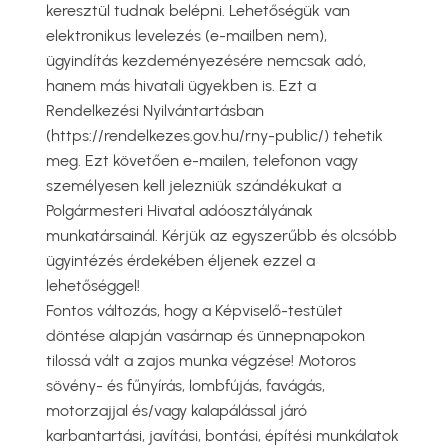
keresztül tudnak belépni. Lehetőségük van
elektronikus levelezés (e-mailben nem),
ügyindítás kezdeményezésére nemcsak adó,
hanem más hivatali ügyekben is. Ezt a
Rendelkezési Nyilvántartásban
(https://rendelkezes.gov.hu/rny-public/) tehetik
meg. Ezt követően e-mailen, telefonon vagy
személyesen kell jelezniük szándékukat a
Polgármesteri Hivatal adóosztályának
munkatársainál. Kérjük az egyszerűbb és olcsóbb
ügyintézés érdekében éljenek ezzel a
lehetőséggel!
Fontos változás, hogy a Képviselő-testület
döntése alapján vasárnap és ünnepnapokon
tilossá vált a zajos munka végzése! Motoros
sövény- és fűnyírás, lombfújás, favágás,
motorzajjal és/vagy kalapálással járó
karbantartási, javítási, bontási, építési munkálatok