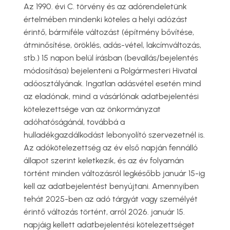
Az 1990. évi C. törvény és az adórendeletünk
értelmében mindenki köteles a helyi adózást
érintő, bármiféle változást (építmény bővítése,
átminősítése, öröklés, adás-vétel, lakcímváltozás,
stb.) 15 napon belül írásban (bevallás/bejelentés
módosítása) bejelenteni a Polgármesteri Hivatal
adóosztályának. Ingatlan adásvétel esetén mind
az eladónak, mind a vásárlónak adatbejelentési
kötelezettsége van az önkormányzat
adóhatóságánál, továbbá a
hulladékgazdálkodást lebonyolító szervezetnél is.
Az adókötelezettség az év első napján fennálló
állapot szerint keletkezik, és az év folyamán
történt minden változásról legkésőbb január 15-ig
kell az adatbejelentést benyújtani. Amennyiben
tehát 2025-ben az adó tárgyát vagy személyét
érintő változás történt, arról 2026. január 15.
napjáig kellett adatbejelentési kötelezettséget