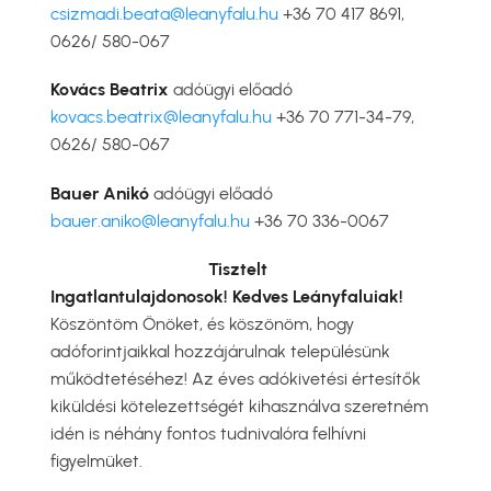
csizmadi.beata@leanyfalu.hu
+36 70 417 8691,
0626/ 580-067
Kovács Beatrix
adóügyi előadó
kovacs.beatrix@leanyfalu.hu
+36 70 771-34-79,
0626/ 580-067
Bauer Anikó
adóügyi előadó
bauer.aniko@leanyfalu.hu
+36 70 336-0067
Tisztelt
Ingatlantulajdonosok! Kedves Leányfaluiak!
Köszöntöm Önöket, és köszönöm, hogy
adóforintjaikkal hozzájárulnak településünk
működtetéséhez! Az éves adókivetési értesítők
kiküldési kötelezettségét kihasználva szeretném
idén is néhány fontos tudnivalóra felhívni
figyelmüket.