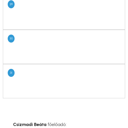
29
30
31
Csizmadi Beáta
főelőadó: