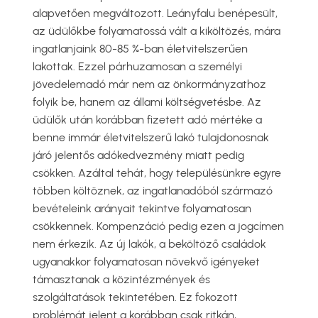
alapvetően megváltozott. Leányfalu benépesült,
az üdülőkbe folyamatossá vált a kiköltözés, mára
ingatlanjaink 80-85 %-ban életvitelszerűen
lakottak. Ezzel párhuzamosan a személyi
jövedelemadó már nem az önkormányzathoz
folyik be, hanem az állami költségvetésbe. Az
üdülők után korábban fizetett adó mértéke a
benne immár életvitelszerű lakó tulajdonosnak
járó jelentős adókedvezmény miatt pedig
csökken. Azáltal tehát, hogy településünkre egyre
többen költöznek, az ingatlanadóból származó
bevételeink arányait tekintve folyamatosan
csökkennek. Kompenzáció pedig ezen a jogcímen
nem érkezik. Az új lakók, a beköltöző családok
ugyanakkor folyamatosan növekvő igényeket
támasztanak a közintézmények és
szolgáltatások tekintetében. Ez fokozott
problémát jelent a korábban csak ritkán,