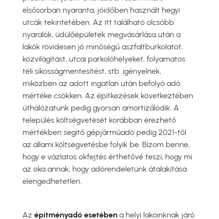
elsősorban nyaranta, jóidőben használt hegyi
utcák tekintetében. Az itt található olcsóbb
nyaralók, üdülőépületek megvásárlása után a
lakók rövidesen jó minőségű aszfaltburkolatot,
közvilágítást, utcai parkolóhelyeket, folyamatos
téli síkosságmentesítést, stb. igényelnek,
miközben az adott ingatlan után befolyó adó
mértéke csökken. Az építkezések következtében
úthálózatunk pedig gyorsan amortizálódik. A
település költségvetését korábban érezhető
mértékben segítő gépjárműadó pedig 2021-től
az állami költségvetésbe folyik be. Bízom benne,
hogy e vázlatos okfejtés érthetővé teszi, hogy mi
az oka annak, hogy adórendeletünk átalakítása
elengedhetetlen.
Az
építményadó esetében
a helyi lakóinknak járó