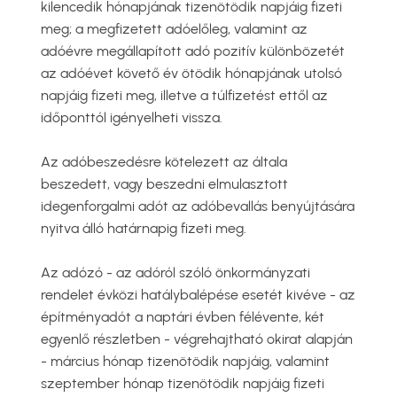
kilencedik hónapjának tizenötödik napjáig fizeti
meg; a megfizetett adóelőleg, valamint az
adóévre megállapított adó pozitív különbözetét
az adóévet követő év ötödik hónapjának utolsó
napjáig fizeti meg, illetve a túlfizetést ettől az
időponttól igényelheti vissza.
Az adóbeszedésre kötelezett az általa
beszedett, vagy beszedni elmulasztott
idegenforgalmi adót az adóbevallás benyújtására
nyitva álló határnapig fizeti meg.
Az adózó - az adóról szóló önkormányzati
rendelet évközi hatálybalépése esetét kivéve - az
építményadót a naptári évben félévente, két
egyenlő részletben - végrehajtható okirat alapján
- március hónap tizenötödik napjáig, valamint
szeptember hónap tizenötödik napjáig fizeti