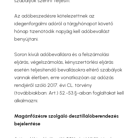
szabályok szerint teljesíti.
Az adóbeszedésre kötelezettnek az
idegenforgalmi adóról a tárgyhónapot követő
hónap tizenötödik napjáig kell adóbevallást
benyújtani.
Soron kívüli adóbevallásra és a felszámolási
eljárás, végelszámolás, kényszertörlési eljárás
esetén teljesítendő bevallásokra eltérő szabályok
vannak életben, erre vonatkozóan az adózás
rendjéről szóló 2017. évi CL. törvény
(továbbiakban: Art.) 52.-53.§-aiban foglaltakat kell
alkalmazni.
Magánfőzésre szolgáló desztillálóberendezés
bejelentése