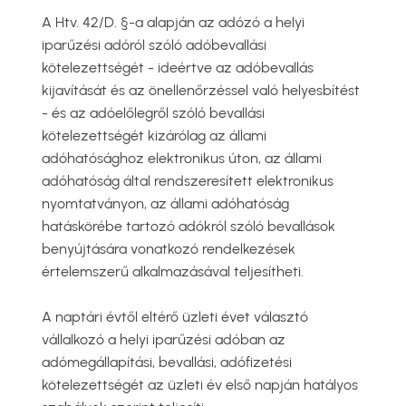
A Htv. 42/D. §-a alapján az adózó a helyi
iparűzési adóról szóló adóbevallási
kötelezettségét - ideértve az adóbevallás
kijavítását és az önellenőrzéssel való helyesbítést
- és az adóelőlegről szóló bevallási
kötelezettségét kizárólag az állami
adóhatósághoz elektronikus úton, az állami
adóhatóság által rendszeresített elektronikus
nyomtatványon, az állami adóhatóság
hatáskörébe tartozó adókról szóló bevallások
benyújtására vonatkozó rendelkezések
értelemszerű alkalmazásával teljesítheti.
A naptári évtől eltérő üzleti évet választó
vállalkozó a helyi iparűzési adóban az
adómegállapítási, bevallási, adófizetési
kötelezettségét az üzleti év első napján hatályos