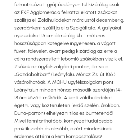
felmatricázott gyűjtőedényen túl kizárólag csak
az FKF Agglomeráció felirattal ellátott zsákokat
szállítja el. Zöldhulladékot márciustól decemberig,
szerdánként szállítja el a Szolgáltató. A gallyakat,
nyesedéket 15 cm átmérőig, kb. 1 méteres
hosszúságban kötegelve ingyenesen, a vágott
füvet, falevelet, avart pedig kizárólag az erre a
célra rendszeresített lebomló zsákokban viszik el.
Zsákok az ügyfélszolgálati ponton, illetve a
„Gazdaboltban” (Leányfalu, Móricz Zs. út 106.)
vásárolhatóak. A MOHU ügyfélszolgálati pont
Leányfalun minden hónap második szerdáján 14-
18 óra között működik. A kerti zöldhulladékot
égetni, vagy közterületen (erdő szélén, árokban,
Duna-parton) elhelyezni tilos és büntetendő!
Mivel fenntarthatóbb, környezettudatosabb,
praktikusabb és olcsóbb, ezért mindenkinek
érdemes áttérni a kerti komposztálásra!