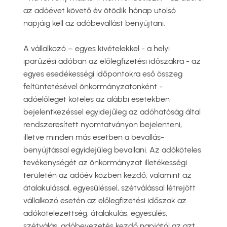
az adóévet követő év ötödik hónap utolsó
napjáig kell az adóbevallást benyújtani.
A vállalkozó – egyes kivételekkel - a helyi
iparűzési adóban az előlegfizetési időszakra - az
egyes esedékességi időpontokra eső összeg
feltüntetésével önkormányzatonként -
adóelőleget köteles az alábbi esetekben
bejelentkezéssel egyidejűleg az adóhatóság által
rendszeresített nyomtatványon bejelenteni,
illetve minden más esetben a bevallás-
benyújtással egyidejűleg bevallani. Az adóköteles
tevékenységét az önkormányzat illetékességi
területén az adóév közben kezdő, valamint az
átalakulással, egyesüléssel, szétválással létrejött
vállalkozó esetén az előlegfizetési időszak az
adókötelezettség, átalakulás, egyesülés,
szétválás, adóbevezetés kezdő napjától az azt