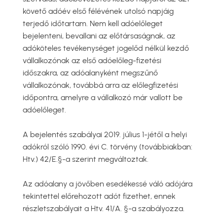
követő adóév első félévének utolsó napjáig
terjedő időtartam. Nem kell adóelőleget
bejelenteni, bevallani az előtársaságnak, az
adóköteles tevékenységet jogelőd nélkül kezdő
vállalkozónak az első adóelőleg-fizetési
időszakra, az adóalanyként megszűnő
vállalkozónak, továbbá arra az előlegfizetési
időpontra, amelyre a vállalkozó már vallott be
adóelőleget.
A bejelentés szabályai 2019. július 1-jétől a helyi
adókról szóló 1990. évi C. törvény (továbbiakban:
Htv.) 42/E.§-a szerint megváltoztak.
Az adóalany a jövőben esedékessé váló adójára
tekintettel előrehozott adót fizethet, ennek
részletszabályait a Htv. 41/A. §-a szabályozza.