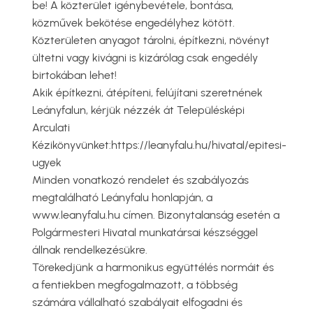
be! A közterület igénybevétele, bontása,
közművek bekötése engedélyhez kötött.
Közterületen anyagot tárolni, építkezni, növényt
ültetni vagy kivágni is kizárólag csak engedély
birtokában lehet!
Akik építkezni, átépíteni, felújítani szeretnének
Leányfalun, kérjük nézzék át Településképi
Arculati
Kézikönyvünket:https://leanyfalu.hu/hivatal/epitesi-
ugyek
Minden vonatkozó rendelet és szabályozás
megtalálható Leányfalu honlapján, a
www.leanyfalu.hu címen. Bizonytalanság esetén a
Polgármesteri Hivatal munkatársai készséggel
állnak rendelkezésükre.
Törekedjünk a harmonikus együttélés normáit és
a fentiekben megfogalmazott, a többség
számára vállalható szabályait elfogadni és