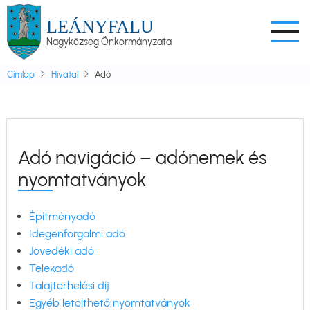
Ugrás
LEÁNYFALU
a
Nagyközség Önkormányzata
tartalomra
Címlap
Hivatal
Adó
Adó navigáció – adónemek és
nyomtatványok
Építményadó
Idegenforgalmi adó
Jövedéki adó
Telekadó
Talajterhelési díj
Egyéb letölthető nyomtatványok