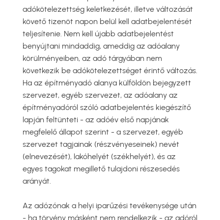
adókötelezettség keletkezését, illetve változását
követő tizenöt napon belül kell adatbejelentését
teljesítenie. Nem kell újabb adatbejelentést
benyújtani mindaddig, ameddig az adóalany
körülményeiben, az adó tárgyában nem
következik be adókötelezettséget érintő változás.
Ha az építményadó alanya külföldön bejegyzett
szervezet, egyéb szervezet, az adóalany az
építményadóról szóló adatbejelentés kiegészítő
lapján feltünteti - az adóév első napjának
megfelelő állapot szerint - a szervezet, egyéb
szervezet tagjainak (részvényeseinek) nevét
(elnevezését), lakóhelyét (székhelyét), és az
egyes tagokat megillető tulajdoni részesedés
arányát.
Az adózónak a helyi iparűzési tevékenysége után
- ha törvény másként nem rendelkezik - az adóról