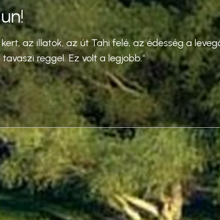
un!
 kert, az illatok, az út Tahi felé, az édesség a lev
s tavaszi reggel. Ez volt a legjobb."