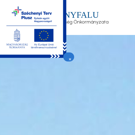
Ugrás
a
LEÁNYFALU
tartalomra
Nagyközség Önkormányzata
×