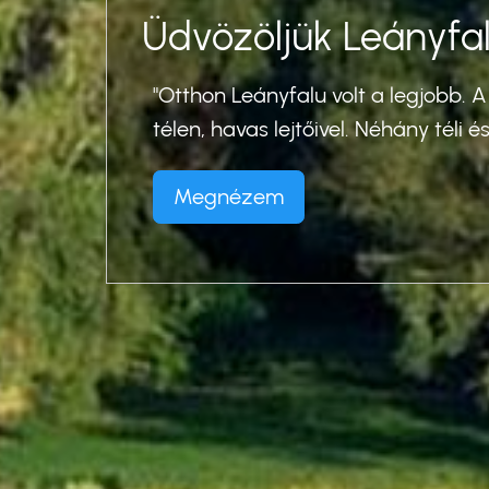
Üdvözöljük Leányfal
es
"Otthon Leányfalu volt a legjobb. A
télen, havas lejtőivel. Néhány téli é
, 1948
Megnézem