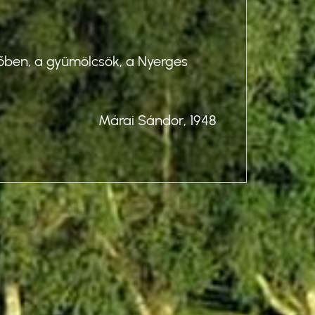
Üdv
egőben, a gyümölcsök, a Nyerges
"Ottho
télen,
Márai Sándor, 1948
Me