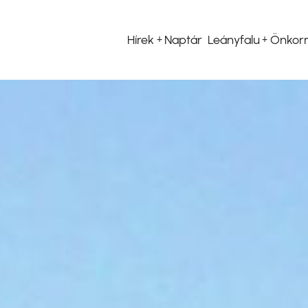
Hírek
Naptár
Leányfalu
Önkor
Fő
navigáció