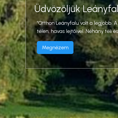
Üdvözöljük Leányfal
es
"Otthon Leányfalu volt a legjobb. A
télen, havas lejtőivel. Néhány téli é
, 1948
Megnézem