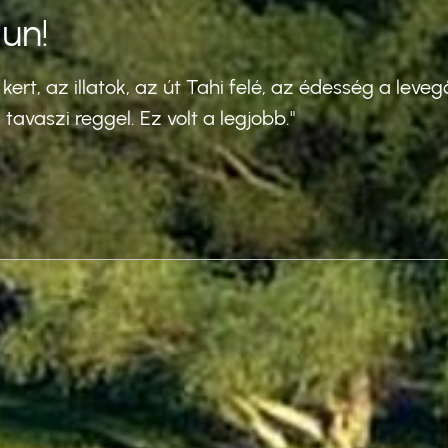
un!
 kert, az illatok, az út Tahi felé, az édesség a lev
s tavaszi reggel. Ez volt a legjobb."