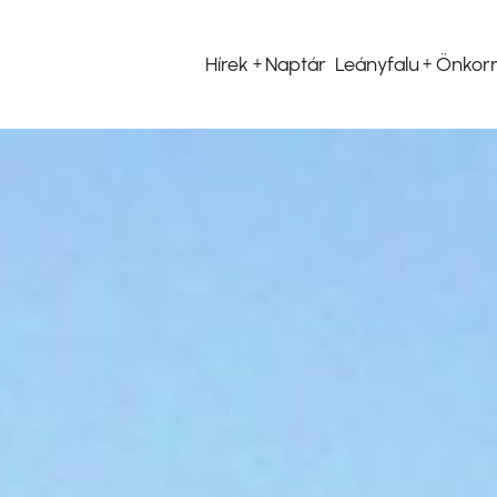
Hírek
Naptár
Leányfalu
Önkor
Fő
navigáció