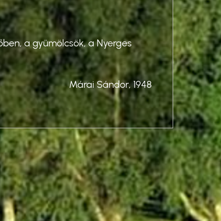
Üdv
egőben, a gyümölcsök, a Nyerges
"Ottho
télen,
Márai Sándor, 1948
Me