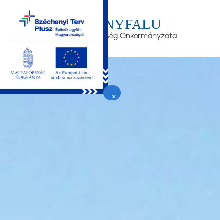
Ugrás
a
LEÁNYFALU
tartalomra
Nagyközség Önkormányzata
×