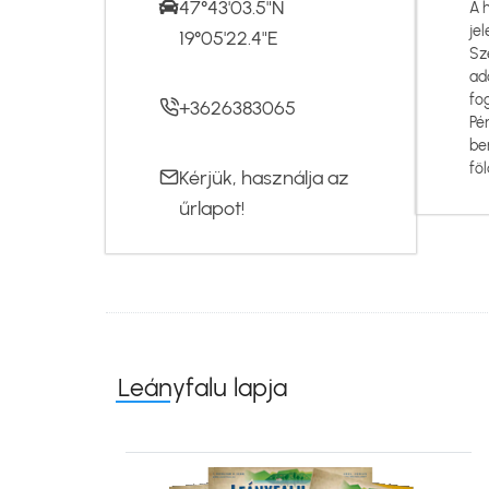
47°43'03.5"N
A 
jel
19°05'22.4"E
Sz
ad
fo
+3626383065
Pé
be
föl
Kérjük, használja az
űrlapot
!
Leányfalu lapja
Kép