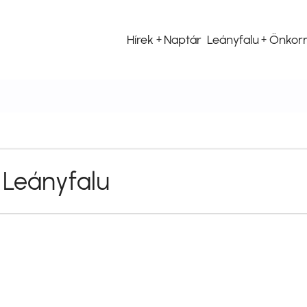
Hírek
Naptár
Leányfalu
Önkor
Fő
navigáció
 Leányfalu