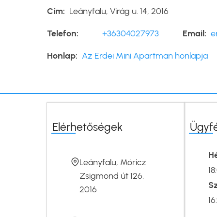
Cím
Leányfalu, Virág u. 14, 2016
Telefon
+36304027973
Email
e
Honlap
Az Erdei Mini Apartman honlapja
Elérhetőségek
Ügyf
Hé
Leányfalu, Móricz
18
Zsigmond út 126,
S
2016
16