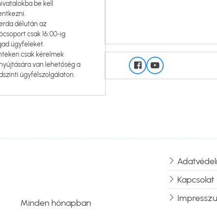
hivatalokba be kell
entkezni.
erda délután az
ócsoport csak 16:00-ig
gad ügyfeleket.
nteken csak kérelmek
nyújtására van lehetőség a
dszinti ügyfélszolgálaton.
Adatvédel
Lábléc
Kapcsolat
Impressz
Minden hónapban