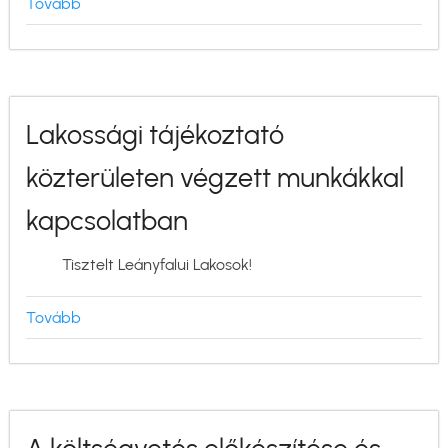
Tovább
(Segítsünk
idős
hozzátartozóinknak
az
okmánycserében!)
Lakossági tájékoztató
közterületen végzett munkákkal
kapcsolatban
Tisztelt Leányfalui Lakosok!
Tovább
(Lakossági
tájékoztató
közterületen
végzett
munkákkal
kapcsolatban)