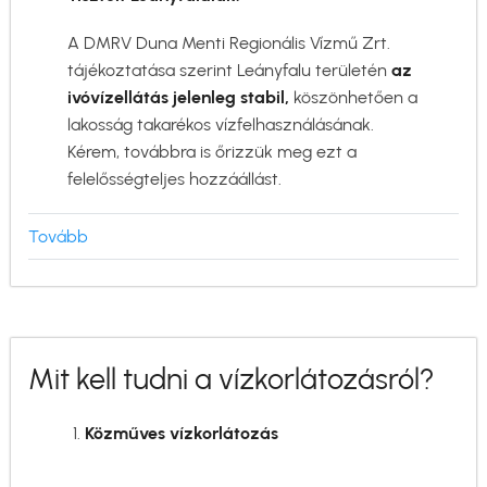
A DMRV Duna Menti Regionális Vízmű Zrt.
tájékoztatása szerint Leányfalu területén
az
ivóvízellátás jelenleg stabil,
köszönhetően a
lakosság takarékos vízfelhasználásának.
Kérem, továbbra is őrizzük meg ezt a
felelősségteljes hozzáállást.
Tovább
(Takarékoskodnunk
kell
az
ivóvízzel
és
Mit kell tudni a vízkorlátozásról?
az
energiával)
Közműves vízkorlátozás