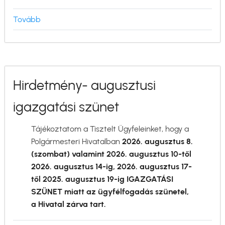
Tovább
(Mit
kell
tudni
a
vízkorlátozásról?)
Hirdetmény- augusztusi
igazgatási szünet
Tájékoztatom a Tisztelt Ügyfeleinket, hogy a
Polgármesteri Hivatalban
2026. augusztus 8.
(szombat) valamint 2026. augusztus 10-től
2026. augusztus 14-ig, 2026. augusztus 17-
től 2025. augusztus 19-ig IGAZGATÁSI
SZÜNET miatt az ügyfélfogadás szünetel,
a Hivatal zárva tart.