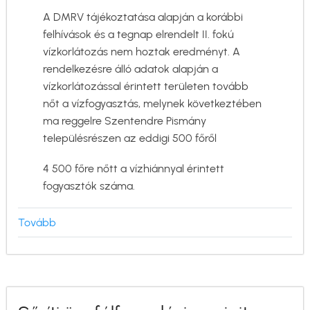
A DMRV tájékoztatása alapján a korábbi
felhívások és a tegnap elrendelt II. fokú
vízkorlátozás nem hoztak eredményt. A
rendelkezésre álló adatok alapján a
vízkorlátozással érintett területen tovább
nőt a vízfogyasztás, melynek következtében
ma reggelre Szentendre Pismány
településrészen az eddigi 500 főről
4 500 főre nőtt a vízhiánnyal érintett
fogyasztók száma.
Tovább
(III.
FOKÚ
VÍZKORLÁTOZÁS
LÉPETT
ÉRVÉNYBE)