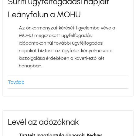
Sűríti ügyfélfogadási napjait
Leányfalun a MOHU
Az önkormányzat kérését figyelembe véve a
MOHU megszokott ügyfélfogadási
időpontokon túl további ügyfélfogadási
napokat biztosít az ügyfelek kényelmesebb
kiszolgálása érdekében a következő két
hónapban.
Tovább
(Sűríti
ügyfélfogadási
napjait
Leányfalun
a
Levél az adózóknak
MOHU)
Tisztelt Ingatlantulajdonosok! Kedves