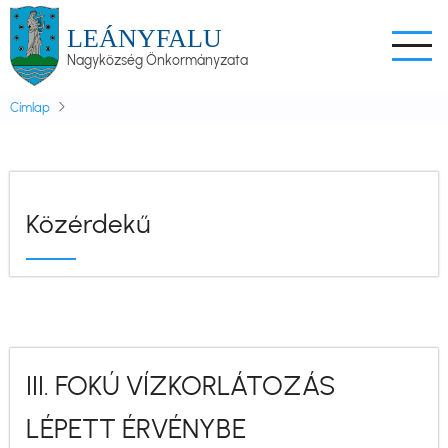
Ugrás
LEÁNYFALU
a
Nagyközség Önkormányzata
tartalomra
Címlap
Közérdekű
III. FOKÚ VÍZKORLÁTOZÁS
LÉPETT ÉRVÉNYBE