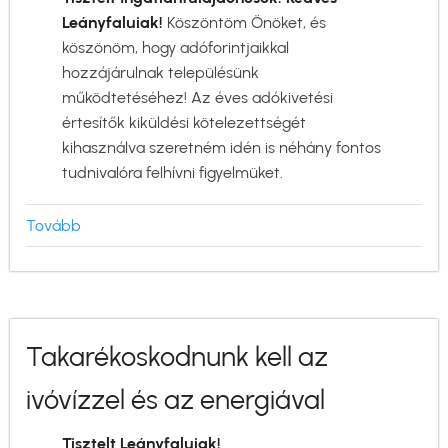
Leányfaluiak!
Köszöntöm Önöket, és
köszönöm, hogy adóforintjaikkal
hozzájárulnak településünk
működtetéséhez! Az éves adókivetési
értesítők kiküldési kötelezettségét
kihasználva szeretném idén is néhány fontos
tudnivalóra felhívni figyelmüket.
Tovább
(Levél
az
adózóknak)
Takarékoskodnunk kell az
ivóvízzel és az energiával
Tisztelt Leányfaluiak!