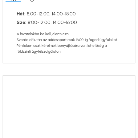
Hét:
8:00-12:00, 14:00-18:00
Sze:
8:00-12:00, 14:00-16:00
A hivatalokba be kell jelentkezni.
Szerda délután az adócsoport csak 16:00-ig fogad ügyfeleket.
Pénteken csak kérelmek benyújtására van lehetőség a
földszinti ügyfélszolgálaton.