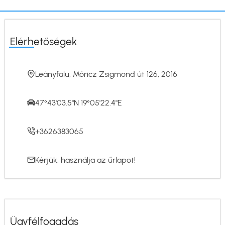
13-
án
hétfőn)
Elérhetőségek
Leányfalu, Móricz Zsigmond út 126, 2016
47°43'03.5"N 19°05'22.4"E
+3626383065
Kérjük, használja az
űrlapot
!
Ügyfélfogadás