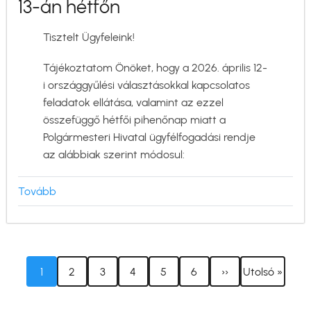
13-án hétfőn
Tisztelt Ügyfeleink!
Tájékoztatom Önöket, hogy a 2026. április 12-
i országgyűlési választásokkal kapcsolatos
feladatok ellátása, valamint az ezzel
összefüggő hétfői pihenőnap miatt a
Polgármesteri Hivatal ügyfélfogadási rendje
az alábbiak szerint módosul:
Tovább
(Tájékoztató
az
ügyfélfogadási
rend
módosulásáról
Oldalszámozás
Jelenlegi
Oldal
Oldal
Oldal
Oldal
Oldal
Következő
Utolsó
1
2
3
4
5
6
››
Utolsó »
2026.
oldal
oldal
oldal
április