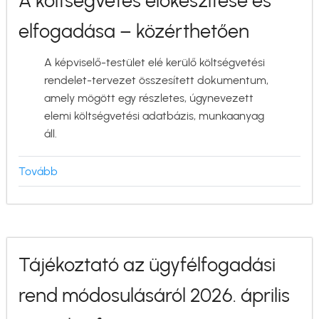
A költségvetés előkészítése és
elfogadása – közérthetően
A képviselő-testület elé kerülő költségvetési
rendelet-tervezet összesített dokumentum,
amely mögött egy részletes, úgynevezett
elemi költségvetési adatbázis, munkaanyag
áll.
Tovább
(A
költségvetés
előkészítése
és
elfogadása
Tájékoztató az ügyfélfogadási
–
közérthetően)
rend módosulásáról 2026. április