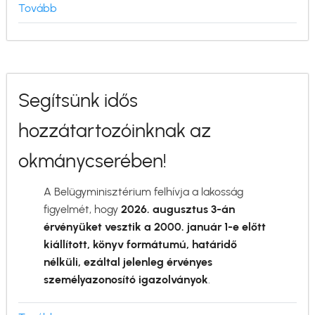
Tovább
(Hirdetmény-
augusztusi
igazgatási
szünet)
Segítsünk idős
hozzátartozóinknak az
okmánycserében!
A Belügyminisztérium felhívja a lakosság
figyelmét, hogy
2026. augusztus 3-án
érvényüket vesztik a 2000. január 1-e előtt
kiállított, könyv formátumú, határidő
nélküli, ezáltal jelenleg érvényes
személyazonosító igazolványok
.