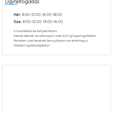
Ügyfélfogadás
Hét:
8:00-12:00, 14:00-18:00
Sze:
8:00-12:00, 14:00-16:00
A hivatalokba be kell jelentkezni.
Szerda délután az adócsoport csak 16:00-ig fogad ügyfeleket.
Pénteken csak kérelmek benyújtására van lehetőség a
földszinti ügyfélszolgálaton.