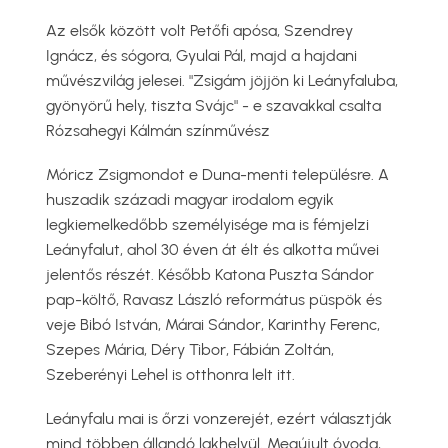
​Az elsők között volt Petőfi apósa, Szendrey
Ignácz, és sógora, Gyulai Pál, majd a hajdani
művészvilág jelesei. "Zsigám jöjjön ki Leányfaluba,
gyönyörű hely, tiszta Svájc" - e szavakkal csalta
Rózsahegyi Kálmán színművész
Móricz Zsigmondot e Duna-menti településre. A
huszadik századi magyar irodalom egyik
legkiemelkedőbb személyisége ma is fémjelzi
Leányfalut, ahol 30 éven át élt és alkotta művei
jelentős részét. Később Katona Puszta Sándor
pap-költő, Ravasz László református püspök és
veje Bibó István, Márai Sándor, Karinthy Ferenc,
Szepes Mária, Déry Tibor, Fábián Zoltán,
Szeberényi Lehel is otthonra lelt itt.
​Leányfalu mai is őrzi vonzerejét, ezért választják
mind többen állandó lakhelyül. Megújult óvoda,