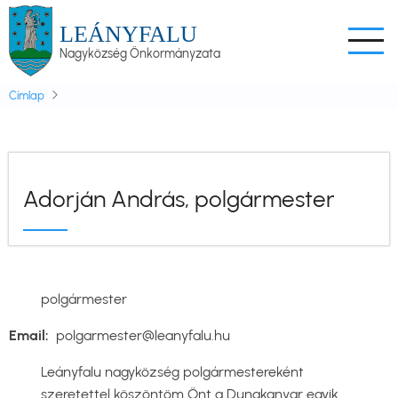
Ugrás
LEÁNYFALU
a
Nagyközség Önkormányzata
tartalomra
Címlap
Adorján András, polgármester
polgármester
Email
polgarmester@leanyfalu.hu
Leányfalu nagyközség polgármestereként
szeretettel köszöntöm Önt a Dunakanyar egyik