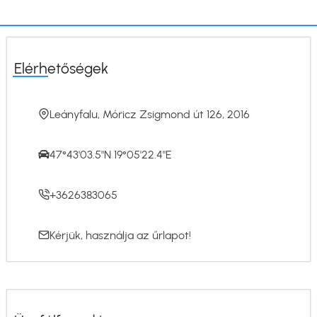
Elérhetőségek
Leányfalu, Móricz Zsigmond út 126, 2016
47°43'03.5"N 19°05'22.4"E
+3626383065
Kérjük, használja az
űrlapot
!