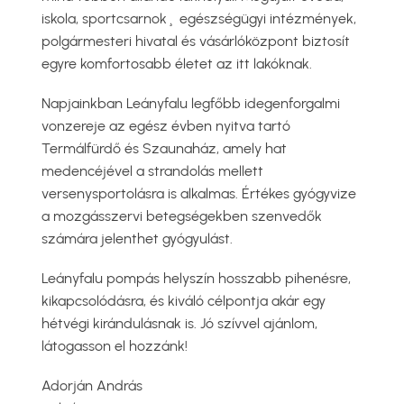
iskola, sportcsarnok¸ egészségügyi intézmények,
polgármesteri hivatal és vásárlóközpont biztosít
egyre komfortosabb életet az itt lakóknak.
Napjainkban Leányfalu legfőbb idegenforgalmi
vonzereje az egész évben nyitva tartó
Termálfürdő és Szaunaház, amely hat
medencéjével a strandolás mellett
versenysportolásra is alkalmas. Értékes gyógyvize
a mozgásszervi betegségekben szenvedők
számára jelenthet gyógyulást.
Leányfalu pompás helyszín hosszabb pihenésre,
kikapcsolódásra, és kiváló célpontja akár egy
hétvégi kirándulásnak is. Jó szívvel ajánlom,
látogasson el hozzánk!​
Adorján András