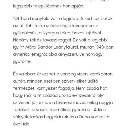
legszebb településének honlapján.
"Otthon Leányfalu volt a legjobb. A kert, az illatok,
az út Tahi felé, az édesség a levegőben, a
gyümölcsök, a Nyerges télen, havas lejtőivel.
Néhány téli és tavaszi reggel. Ez volt a legjobb" -
így írt Márai Sándor Leányfaluról, miután 1948-ban
amerikai emigrációba kényszerülve honvágy
gyötörte.
És valóban: érkezhet a vendég vízen, kerékpáron,
autón, minden esetben szívet-lelket üdítő
természeti környezet fogadja. Nem csoda hát,
hogy már a 19. század utolsó évtizedeitől oly’
szívesen jöttek ide a fővárosi művészvilág nagyjai,
tudósok, orvosok, mérnökök, gyárosok... A kies
völgyek, lankás hegyoldalak és a Duna vonzotta
őket ide.